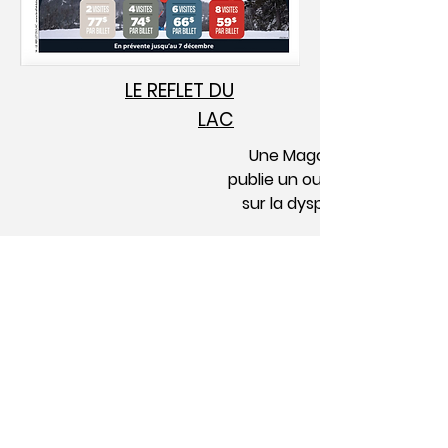
LE REFLET DU
LAC
Une Magogoise
publie un ouvrage
sur la dysphagie
3 décembre 2025
page 14
Journal
Magog, Québec,
Canada